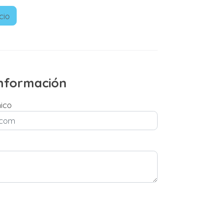
cio
 información
nico