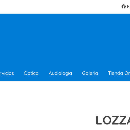
F
rvicios
Óptica
Audiología
Galeria
Tienda On
LOZZ